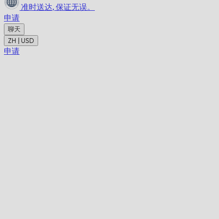
准时送达,
保证无误。
申请
聊天
ZH | USD
申请