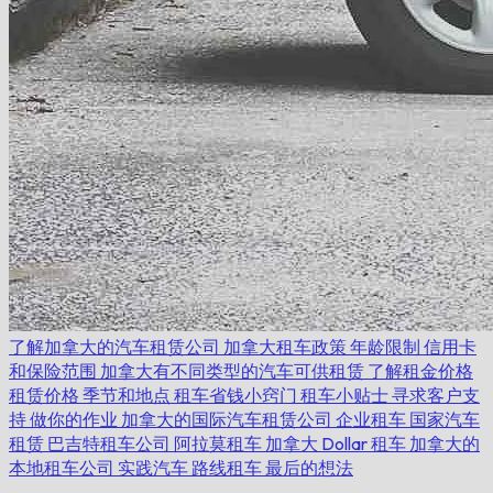
了解加拿大的汽车租赁公司
加拿大租车政策
年龄限制
信用卡
和保险范围
加拿大有不同类型的汽车可供租赁
了解租金价格
租赁价格
季节和地点
租车省钱小窍门
租车小贴士
寻求客户支
持
做你的作业
加拿大的国际汽车租赁公司
企业租车
国家汽车
租赁
巴吉特租车公司
阿拉莫租车
加拿大 Dollar 租车
加拿大的
本地租车公司
实践汽车
路线租车
最后的想法