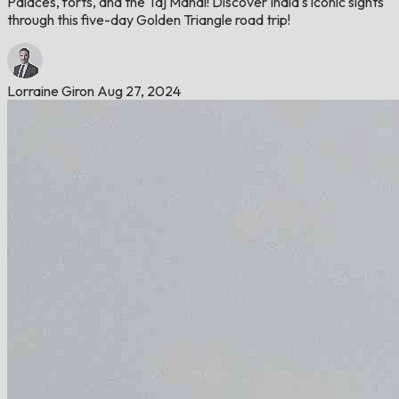
Palaces, forts, and the Taj Mahal! Discover India's iconic sights
through this five-day Golden Triangle road trip!
Lorraine Giron
Aug 27, 2024