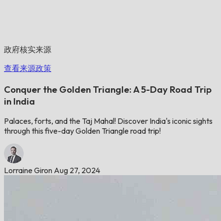
政府核实来源
查看来源政策
Conquer the Golden Triangle: A 5-Day Road Trip
in India
Palaces, forts, and the Taj Mahal! Discover India's iconic sights
through this five-day Golden Triangle road trip!
Lorraine Giron
Aug 27, 2024