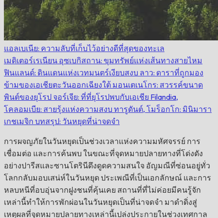
แอลเบเนีย: ความลับที่เก็บไว้อย่างดีที่สุดของทะเล
เมดิเตอร์เรเนียน
อุซเบกิสถาน: ขุมทรัพย์แห่งเส้นทางสายไหม
ฟินแลนด์: ดินแดนแห่งเวทมนตร์เงียบสงบ
ลาว: ดาราที่ถูกมอง
ข้ามของเอเชียตะวันออกเฉียงใต้
มอนเตเนโกร: สวรรค์ขนาด
พินต์ของยุโรป
จอร์เจีย: ที่ที่ยุโรปพบกับเอเชีย
Filandia,
โคลอมเบีย: สายรุ้งแห่งความสงบ
ทารูดันต์, โมร็อกโก: มินิมารา
เกชเมจิก
บทสรุป: วันหยุดที่น่าจดจำ
การผจญภัยในวันหยุดเป็นช่วงเวลาแห่งความมหัศจรรย์ การ
เชื่อมต่อ และการค้นพบ ในขณะที่จุดหมายปลายทางที่โด่งดัง
อย่างปารีสและซานโตรินีดึงดูดความสนใจ อัญมณีที่ซ่อนอยู่ทั่ว
โลกกลับมอบเสน่ห์ในวันหยุด ประเพณีที่เป็นเอกลักษณ์ และการ
หลบหนีที่อบอุ่นจากฝูงชนที่คุ้นเคย สถานที่ที่ไม่ค่อยมีคนรู้จัก
เหล่านี้ทำให้การพักผ่อนในวันหยุดเป็นที่น่าจดจำ มาดำดิ่งสู่
เหตุผลที่จุดหมายปลายทางเหล่านี้เปล่งประกายในช่วงเทศกาล