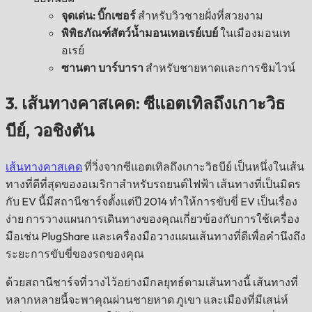
จุดเด่น: บิ๊กเซอร์
สำหรับวิวชายฝั่งที่สวยงาม
พิพิธภัณฑ์สัตว์น้ำมอนเทอเรย์เบย์
ในเมืองมอนเท
อเรย์
ซานตา บาร์บารา
สำหรับชายหาดและการชิมไวน์
3. เส้นทางคาสเคด: ซีแอตเทิลถึงเกาะวิธ
บีย์, วอชิงตัน
เส้นทางคาสเคด
ที่วิ่งจากซีแอตเทิลถึงเกาะวิธบีย์ เป็นหนึ่งในเส้น
ทางที่ดีที่สุดของอเมริกาสำหรับรถยนต์ไฟฟ้า เส้นทางที่เป็นมิตร
กับ EV นี้มีสถานีชาร์จตั้งแต่ปี 2014 ทำให้การขับขี่ EV เป็นเรื่อง
ง่าย การวางแผนการเดินทางของคุณเกี่ยวข้องกับการใช้เครื่อง
มือเช่น PlugShare และเครื่องมือวางแผนเส้นทางที่ดีเพื่อคำนึงถึง
ระยะการขับขี่ของรถของคุณ
ด้วยสถานีชาร์จที่วางไว้อย่างมีกลยุทธ์ตามเส้นทางนี้ เส้นทางที่
หลากหลายนี้จะพาคุณผ่านชายหาด ภูเขา และเมืองที่มีเสน่ห์