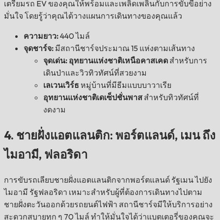
เตรียมรถ EV ของคุณให้พร้อมและเพลิดเพลินกับการขับขี่อย่าง
มั่นใจ โดยรู้ว่าคุณได้วางแผนการเดินทางของคุณแล้ว
ความยาว:
440 ไมล์
จุดชาร์จ:
มีสถานีชาร์จประมาณ 15 แห่งตามเส้นทาง
จุดเด่น: อุทยานแห่งชาติเหนือคาสเคด
สำหรับการ
เดินป่าและวิวทิวทัศน์ที่สวยงาม
เลเวนเวิร์ธ
หมู่บ้านที่มีธีมแบบบาวาเรีย
อุทยานแห่งชาติเดเซ็ปชั่นพาส
สำหรับทิวทัศน์ที่
งดงาม
4. ชายฝั่งแอตแลนติก: พอร์ตแลนด์, เมน ถึง
ไมอามี, ฟลอริดา
การขับรถเลียบชายฝั่งแอตแลนติกจากพอร์ตแลนด์ รัฐเมน ไปยัง
ไมอามี รัฐฟลอริดา เหมาะสำหรับผู้ที่ต้องการเดินทางไปตาม
ชายฝั่งตะวันออกด้วยรถยนต์ไฟฟ้า สถานีชาร์จมีให้บริการอย่าง
สะดวกสบายทุก ๆ 70 ไมล์ ทำให้มั่นใจได้ว่าแบตเตอรี่ของคุณจะ