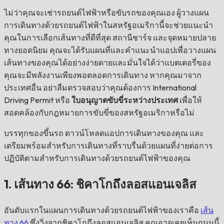
ไม่ว่าคุณจะเช่ารถยนต์ไฟฟ้าหรือขับรถของคุณเอง ผู้วางแผน
การเดินทางด้วยรถยนต์ไฟฟ้าในสหรัฐอเมริกานี้จะช่วยแนะนำ
คุณในการเลือกเส้นทางที่ดีที่สุด สถานีชาร์จ และจุดหมายปลาย
ทางยอดนิยม คุณจะได้รับแผนที่และคำแนะนำแอปเพื่อวางแผน
เส้นทางของคุณได้อย่างง่ายดายและมั่นใจได้ว่าแบตเตอรี่ของ
คุณจะมีพลังงานเพียงพอตลอดการเดินทาง หากคุณมาจาก
ประเทศอื่น อย่าลืมตรวจสอบว่าคุณต้องการ International
Driving Permit หรือ
ใบอนุญาตขับขี่ระหว่างประเทศ
เพื่อให้
สอดคล้องกับกฎหมายการขับขี่ของสหรัฐอเมริกาหรือไม่
บรรทุกของขึ้นรถ ดาวน์โหลดแอปการเดินทางของคุณ และ
เตรียมพร้อมสำหรับการเดินทางที่ราบรื่นด้วยแผนที่ง่ายต่อการ
ปฏิบัติตามสำหรับการเดินทางด้วยรถยนต์ไฟฟ้าของคุณ
1. เส้นทาง 66: ชิคาโกถึงลอสแอนเจลิส
อันดับแรกในแผนการเดินทางด้วยรถยนต์ไฟฟ้าของเราคือ
เส้น
ทาง 66
ซึ่งวิ่งจากชิคาโกถึงลอสแอนเจลิส คุณอาจเคยเห็นถนนนี้