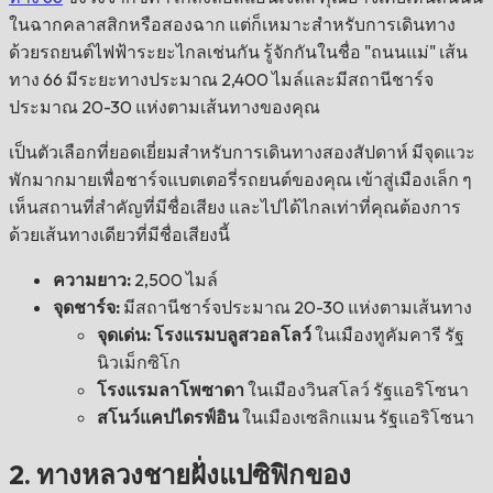
ในฉากคลาสสิกหรือสองฉาก แต่ก็เหมาะสำหรับการเดินทาง
ด้วยรถยนต์ไฟฟ้าระยะไกลเช่นกัน รู้จักกันในชื่อ "ถนนแม่" เส้น
ทาง 66 มีระยะทางประมาณ 2,400 ไมล์และมีสถานีชาร์จ
ประมาณ 20-30 แห่งตามเส้นทางของคุณ
เป็นตัวเลือกที่ยอดเยี่ยมสำหรับการเดินทางสองสัปดาห์ มีจุดแวะ
พักมากมายเพื่อชาร์จแบตเตอรี่รถยนต์ของคุณ เข้าสู่เมืองเล็ก ๆ
เห็นสถานที่สำคัญที่มีชื่อเสียง และไปได้ไกลเท่าที่คุณต้องการ
ด้วยเส้นทางเดียวที่มีชื่อเสียงนี้
ความยาว:
2,500 ไมล์
จุดชาร์จ:
มีสถานีชาร์จประมาณ 20-30 แห่งตามเส้นทาง
จุดเด่น: โรงแรมบลูสวอลโลว์
ในเมืองทูคัมคารี รัฐ
นิวเม็กซิโก
โรงแรมลาโพซาดา
ในเมืองวินสโลว์ รัฐแอริโซนา
สโนว์แคปไดรฟ์อิน
ในเมืองเซลิกแมน รัฐแอริโซนา
2. ทางหลวงชายฝั่งแปซิฟิกของ