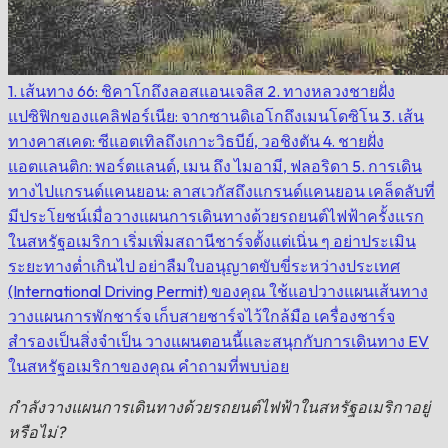
1. เส้นทาง 66: ชิคาโกถึงลอสแอนเจลิส
2. ทางหลวงชายฝั่ง
แปซิฟิกของแคลิฟอร์เนีย: จากซานดิเอโกถึงเมนโดซิโน
3. เส้น
ทางคาสเคด: ซีแอตเทิลถึงเกาะวิธบีย์, วอชิงตัน
4. ชายฝั่ง
แอตแลนติก: พอร์ตแลนด์, เมน ถึง ไมอามี, ฟลอริดา
5. การเดิน
ทางไปแกรนด์แคนยอน: ลาสเวกัสถึงแกรนด์แคนยอน
เคล็ดลับที่
มีประโยชน์เมื่อวางแผนการเดินทางด้วยรถยนต์ไฟฟ้าครั้งแรก
ในสหรัฐอเมริกา
เริ่มเพิ่มสถานีชาร์จตั้งแต่เนิ่น ๆ
อย่าประเมิน
ระยะทางต่ำเกินไป
อย่าลืมใบอนุญาตขับขี่ระหว่างประเทศ
(International Driving Permit) ของคุณ
ใช้แอปวางแผนเส้นทาง
วางแผนการพักชาร์จ
เก็บสายชาร์จไว้ใกล้มือ
เครื่องชาร์จ
สำรองเป็นสิ่งจำเป็น
วางแผนตอนนี้และสนุกกับการเดินทาง EV
ในสหรัฐอเมริกาของคุณ
คำถามที่พบบ่อย
กำลังวางแผนการเดินทางด้วยรถยนต์ไฟฟ้าในสหรัฐอเมริกาอยู่
หรือไม่?