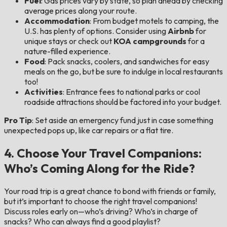
Fuel
: Gas prices vary by state, so plan ahead by checking
average prices along your route.
Accommodation
: From budget motels to camping, the
U.S. has plenty of options. Consider using
Airbnb
for
unique stays or check out
KOA campgrounds
for a
nature-filled experience.
Food
: Pack snacks, coolers, and sandwiches for easy
meals on the go, but be sure to indulge in local restaurants
too!
Activities
: Entrance fees to national parks or cool
roadside attractions should be factored into your budget.
Pro Tip
: Set aside an emergency fund just in case something
unexpected pops up, like car repairs or a flat tire.
4. Choose Your Travel Companions:
Who’s Coming Along for the Ride?
Your road trip is a great chance to bond with friends or family,
but it’s important to choose the right travel companions!
Discuss roles early on—who’s driving? Who’s in charge of
snacks? Who can always find a good playlist?