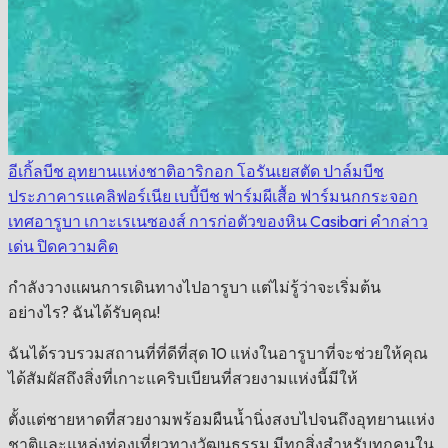
อีเกิ้ลบีช
อุทยานแห่งชาติอาริกอก
โอรันเยสตัด
ปาล์มบีช
ประภาคารแคลิฟอร์เนีย
เบบี้บีช
ฟาร์มผีเสื้อ
ฟาร์มนกกระจอก
เทศอารูบา
เกาะเรเนซองส์
การก่อตัวของหิน Casibari
คำกล่าว
เด่น
ปิดความคิด
กำลังวางแผนการเดินทางไปอารูบา แต่ไม่รู้ว่าจะเริ่มต้น
อย่างไร? ฉันได้รับคุณ!
ฉันได้รวบรวมสถานที่ที่ดีที่สุด 10 แห่งในอารูบาที่จะช่วยให้คุณ
ได้สัมผัสถึงสิ่งที่เกาะแคริบเบียนที่สวยงามแห่งนี้มีให้
ตั้งแต่ชายหาดที่สวยงามพร้อมผืนน้ำนิ่งสงบไปจนถึงอุทยานแห่ง
ชาติและแหล่งท่องเที่ยวทางวัฒนธรรม มีทุกสิ่งสำหรับทุกคนใน