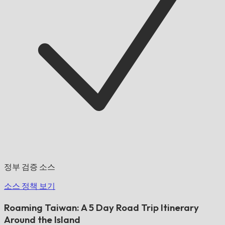
정부 검증 소스
소스 정책 보기
Roaming Taiwan: A 5 Day Road Trip Itinerary
Around the Island