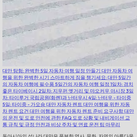
대만 탐험: 완벽한 5일 자동차 여행 일정 만들기
대만 자동차 여
행을 위한 완벽한 시기
스마트하게 짐을 챙기세요: 대만 5일간
의 자동차 여행에 필수품
5일간의 자동차 여행 일정
1일차: 경치
좋은 타이베이시
2일차: 지우펀 옛거리 및 먀오커우 야시장
3일
차: 타이루거 국립공원(화롄)과 난터우시
4일: 난터우 - 타이중
5일: 타이중 - 가오슝
대만 자동차 렌트
대만 여행을 위한 자동
차 렌트 요건
대만 여행을 위한 자동차 렌트
준비
요구사항
대만
의 운전 및 도로 안전에 관한 FAQ
도로 상황 및 내비게이션
교
통 규칙 및 규정
안전과 비상
주차 및 연료
운전 팁
마무리
동아시아의 섬나라 대만은 풍부한 역사, 문화, 자연의 아름다움