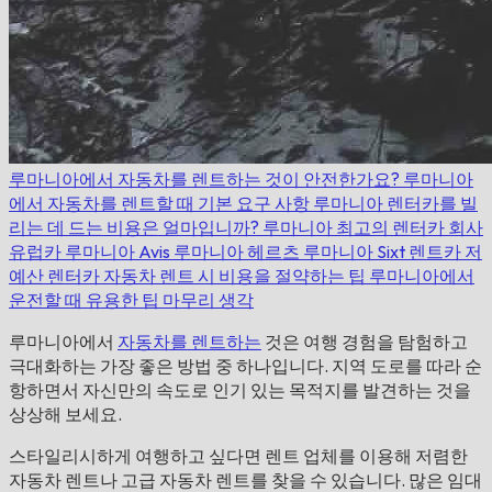
루마니아에서 자동차를 렌트하는 것이 안전한가요?
루마니아
에서 자동차를 렌트할 때 기본 요구 사항
루마니아 렌터카를 빌
리는 데 드는 비용은 얼마입니까?
루마니아 최고의 렌터카 회사
유럽카 루마니아
Avis 루마니아
헤르츠 루마니아
Sixt 렌트카
저
예산 렌터카
자동차 렌트 시 비용을 절약하는 팁
루마니아에서
운전할 때 유용한 팁
마무리 생각
루마니아에서
자동차를 렌트하는
것은 여행 경험을 탐험하고
극대화하는 가장 좋은 방법 중 하나입니다. 지역 도로를 따라 순
항하면서 자신만의 속도로 인기 있는 목적지를 발견하는 것을
상상해 보세요.
스타일리시하게 여행하고 싶다면 렌트 업체를 이용해 저렴한
자동차 렌트나 고급 자동차 렌트를 찾을 수 있습니다. 많은 임대