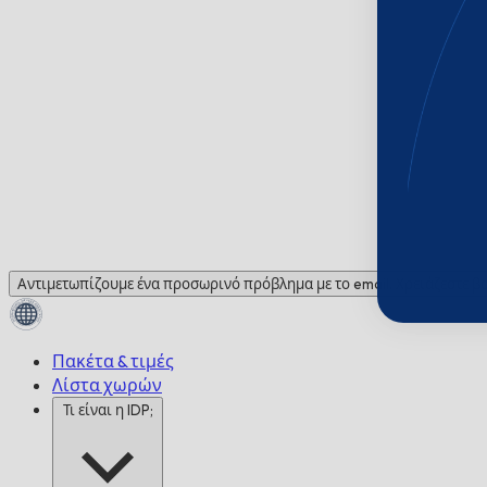
Αντιμετωπίζουμε ένα προσωρινό πρόβλημα με το email. Χρειάζεστε βο
Πακέτα & τιμές
Λίστα χωρών
Τι είναι η IDP;