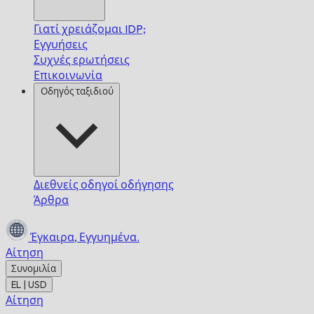
Γιατί χρειάζομαι IDP;
Εγγυήσεις
Συχνές ερωτήσεις
Επικοινωνία
Οδηγός ταξιδιού
Διεθνείς οδηγοί οδήγησης
Άρθρα
Έγκαιρα,
Εγγυημένα.
Αίτηση
Συνομιλία
EL | USD
Αίτηση