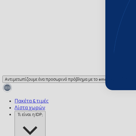
Αντιμετωπίζουμε ένα προσωρινό πρόβλημα με το email. Χρειάζεστε βο
Πακέτα & τιμές
Λίστα χωρών
Τι είναι η IDP;