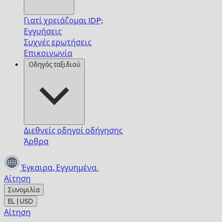
Γιατί χρειάζομαι IDP;
Εγγυήσεις
Συχνές ερωτήσεις
Επικοινωνία
Οδηγός ταξιδιού
Διεθνείς οδηγοί οδήγησης
Άρθρα
Έγκαιρα,
Εγγυημένα.
Αίτηση
Συνομιλία
EL | USD
Αίτηση