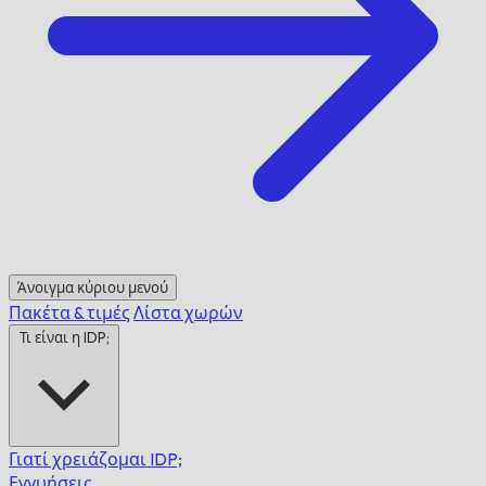
Άνοιγμα κύριου μενού
Πακέτα & τιμές
Λίστα χωρών
Τι είναι η IDP;
Γιατί χρειάζομαι IDP;
Εγγυήσεις