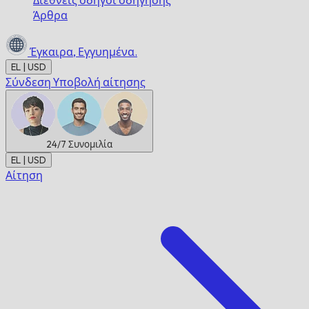
Διεθνείς οδηγοί οδήγησης
Άρθρα
Έγκαιρα,
Εγγυημένα.
EL | USD
Σύνδεση
Υποβολή αίτησης
24/7
Συνομιλία
EL | USD
Αίτηση