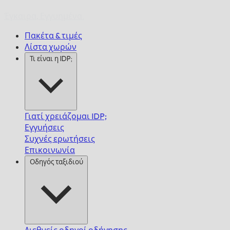
Έγκαιρα,
Εγγυημένα.
Πακέτα & τιμές
Λίστα χωρών
Τι είναι η IDP;
Γιατί χρειάζομαι IDP;
Εγγυήσεις
Συχνές ερωτήσεις
Επικοινωνία
Οδηγός ταξιδιού