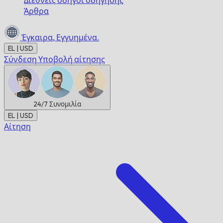
Διεθνείς οδηγοί οδήγησης
Άρθρα
Έγκαιρα,
Εγγυημένα.
EL | USD
Σύνδεση
Υποβολή αίτησης
24/7
Συνομιλία
EL | USD
Αίτηση