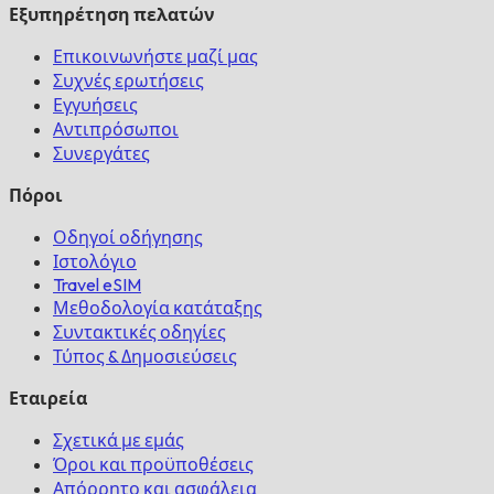
Εξυπηρέτηση πελατών
Επικοινωνήστε μαζί μας
Συχνές ερωτήσεις
Εγγυήσεις
Αντιπρόσωποι
Συνεργάτες
Πόροι
Οδηγοί οδήγησης
Ιστολόγιο
Travel eSIM
Μεθοδολογία κατάταξης
Συντακτικές οδηγίες
Τύπος & Δημοσιεύσεις
Εταιρεία
Σχετικά με εμάς
Όροι και προϋποθέσεις
Απόρρητο και ασφάλεια