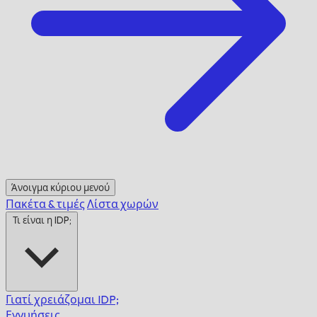
Άνοιγμα κύριου μενού
Πακέτα & τιμές
Λίστα χωρών
Τι είναι η IDP;
Γιατί χρειάζομαι IDP;
Εγγυήσεις