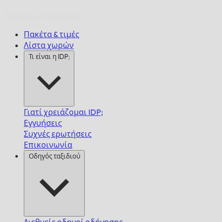
Έγκαιρα,
Εγγυημένα.
Πακέτα & τιμές
Λίστα χωρών
Τι είναι η IDP;
Γιατί χρειάζομαι IDP;
Εγγυήσεις
Συχνές ερωτήσεις
Επικοινωνία
Οδηγός ταξιδιού