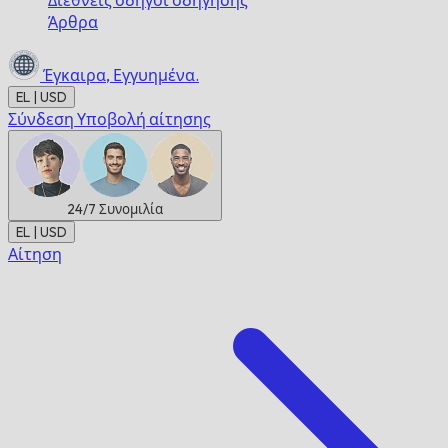
Διεθνείς οδηγοί οδήγησης
Άρθρα
Έγκαιρα,
Εγγυημένα.
EL | USD
Σύνδεση
Υποβολή αίτησης
24/7
Συνομιλία
EL | USD
Αίτηση