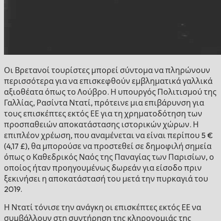
Οι Βρετανοί τουρίστες μπορεί σύντομα να πληρώνουν
περισσότερα για να επισκεφθούν εμβληματικά γαλλικά
αξιοθέατα όπως το Λούβρο. Η υπουργός Πολιτισμού της
Γαλλίας, Ρασίντα Ντατί, πρότεινε μια επιβάρυνση για
τους επισκέπτες εκτός ΕΕ για τη χρηματοδότηση των
προσπαθειών αποκατάστασης ιστορικών χώρων. Η
επιπλέον χρέωση, που αναμένεται να είναι περίπου 5 €
(4,17 £), θα μπορούσε να προστεθεί σε δημοφιλή σημεία
όπως ο Καθεδρικός Ναός της Παναγίας των Παρισίων, ο
οποίος ήταν προηγουμένως δωρεάν για είσοδο πριν
ξεκινήσει η αποκατάστασή του μετά την πυρκαγιά του
2019.
Η Ντατί τόνισε την ανάγκη οι επισκέπτες εκτός ΕΕ να
συμβάλλουν στη συντήρηση της κληρονομιάς της