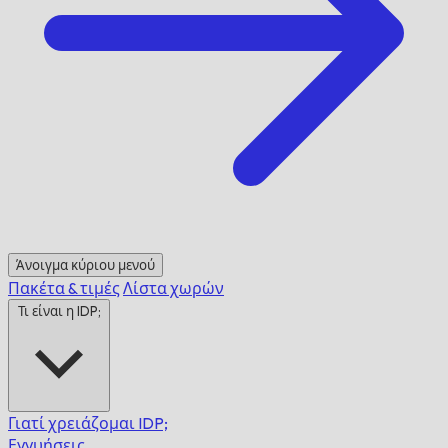
Άνοιγμα κύριου μενού
Πακέτα & τιμές
Λίστα χωρών
Τι είναι η IDP;
Γιατί χρειάζομαι IDP;
Εγγυήσεις