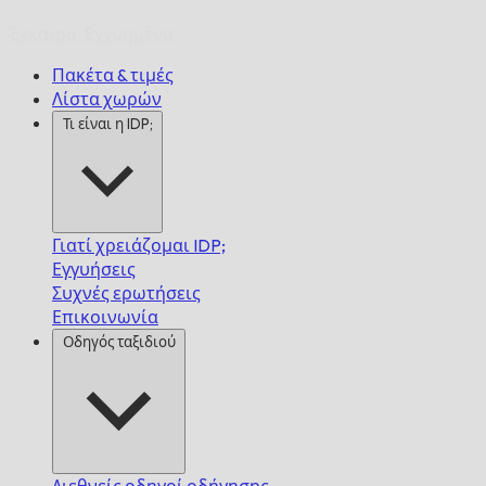
Έγκαιρα,
Εγγυημένα.
Πακέτα & τιμές
Λίστα χωρών
Τι είναι η IDP;
Γιατί χρειάζομαι IDP;
Εγγυήσεις
Συχνές ερωτήσεις
Επικοινωνία
Οδηγός ταξιδιού