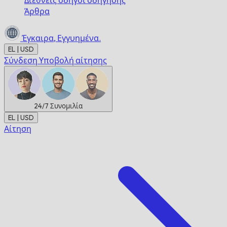
Διεθνείς οδηγοί οδήγησης
Άρθρα
Έγκαιρα,
Εγγυημένα.
EL | USD
Σύνδεση
Υποβολή αίτησης
24/7
Συνομιλία
EL | USD
Αίτηση