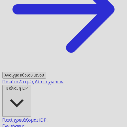
Άνοιγμα κύριου μενού
Πακέτα & τιμές
Λίστα χωρών
Τι είναι η IDP;
Γιατί χρειάζομαι IDP;
Εγγυήσεις