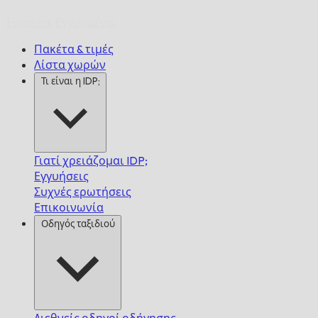
Έγκαιρα,
Εγγυημένα.
Πακέτα & τιμές
Λίστα χωρών
Τι είναι η IDP;
Γιατί χρειάζομαι IDP;
Εγγυήσεις
Συχνές ερωτήσεις
Επικοινωνία
Οδηγός ταξιδιού