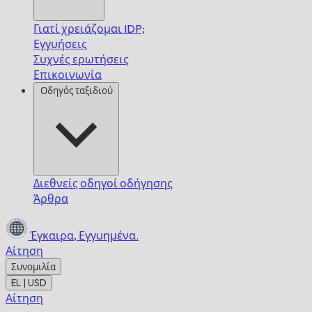
Γιατί χρειάζομαι IDP;
Εγγυήσεις
Συχνές ερωτήσεις
Επικοινωνία
Οδηγός ταξιδιού
Διεθνείς οδηγοί οδήγησης
Άρθρα
Έγκαιρα,
Εγγυημένα.
Αίτηση
Συνομιλία
EL | USD
Αίτηση