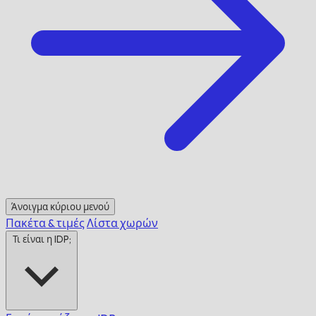
Άνοιγμα κύριου μενού
Πακέτα & τιμές
Λίστα χωρών
Τι είναι η IDP;