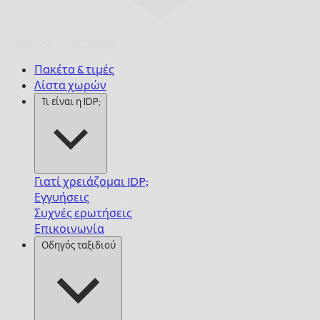
Έγκαιρα,
Εγγυημένα.
Πακέτα & τιμές
Λίστα χωρών
Τι είναι η IDP;
Γιατί χρειάζομαι IDP;
Εγγυήσεις
Συχνές ερωτήσεις
Επικοινωνία
Οδηγός ταξιδιού