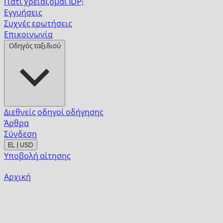
Γιατί χρειάζομαι IDP;
Εγγυήσεις
Συχνές ερωτήσεις
Επικοινωνία
Οδηγός ταξιδιού
Διεθνείς οδηγοί οδήγησης
Άρθρα
Σύνδεση
EL | USD
Υποβολή αίτησης
Αρχική