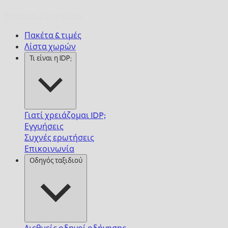
Έγκαιρα,
Εγγυημένα.
Πακέτα & τιμές
Λίστα χωρών
Τι είναι η IDP;
Γιατί χρειάζομαι IDP;
Εγγυήσεις
Συχνές ερωτήσεις
Επικοινωνία
Οδηγός ταξιδιού