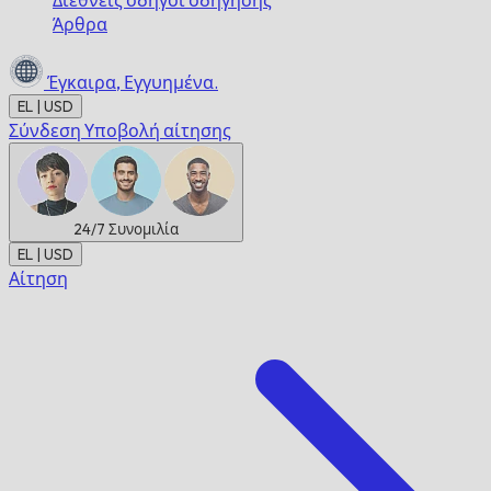
Διεθνείς οδηγοί οδήγησης
Άρθρα
Έγκαιρα,
Εγγυημένα.
EL | USD
Σύνδεση
Υποβολή αίτησης
24/7
Συνομιλία
EL | USD
Αίτηση