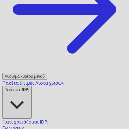
Άνοιγμα κύριου μενού
Πακέτα & τιμές
Λίστα χωρών
Τι είναι η IDP;
Γιατί χρειάζομαι IDP;
Εγγυήσεις