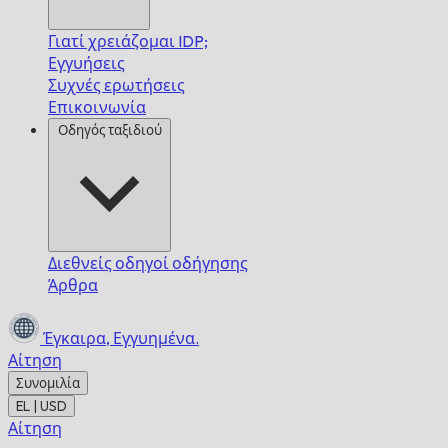
Γιατί χρειάζομαι IDP;
Εγγυήσεις
Συχνές ερωτήσεις
Επικοινωνία
Οδηγός ταξιδιού
Διεθνείς οδηγοί οδήγησης
Άρθρα
Έγκαιρα,
Εγγυημένα.
Αίτηση
Συνομιλία
EL | USD
Αίτηση