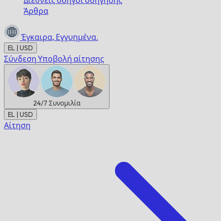
Διεθνείς οδηγοί οδήγησης
Άρθρα
Έγκαιρα,
Εγγυημένα.
EL | USD
Σύνδεση
Υποβολή αίτησης
24/7
Συνομιλία
EL | USD
Αίτηση