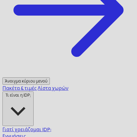
Άνοιγμα κύριου μενού
Πακέτα & τιμές
Λίστα χωρών
Τι είναι η IDP;
Γιατί χρειάζομαι IDP;
Εγγυήσεις