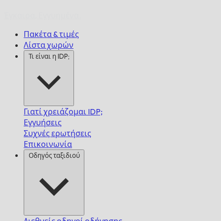
Έγκαιρα,
Εγγυημένα.
Πακέτα & τιμές
Λίστα χωρών
Τι είναι η IDP;
Γιατί χρειάζομαι IDP;
Εγγυήσεις
Συχνές ερωτήσεις
Επικοινωνία
Οδηγός ταξιδιού