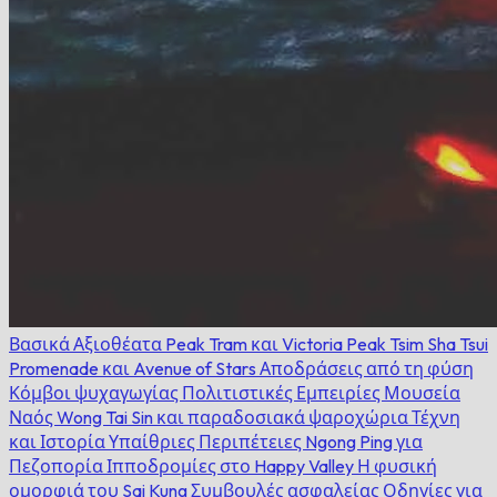
Βασικά Αξιοθέατα
Peak Tram και Victoria Peak
Tsim Sha Tsui
Promenade και Avenue of Stars
Αποδράσεις από τη φύση
Κόμβοι ψυχαγωγίας
Πολιτιστικές Εμπειρίες
Μουσεία
Ναός Wong Tai Sin και παραδοσιακά ψαροχώρια
Τέχνη
και Ιστορία
Υπαίθριες Περιπέτειες
Ngong Ping για
Πεζοπορία
Ιπποδρομίες στο Happy Valley
Η φυσική
ομορφιά του Sai Kung
Συμβουλές ασφαλείας
Οδηγίες για