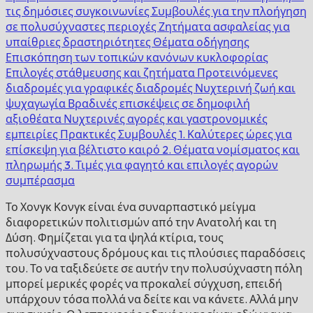
τις δημόσιες συγκοινωνίες
Συμβουλές για την πλοήγηση
σε πολυσύχναστες περιοχές
Ζητήματα ασφαλείας για
υπαίθριες δραστηριότητες
Θέματα οδήγησης
Επισκόπηση των τοπικών κανόνων κυκλοφορίας
Επιλογές στάθμευσης και ζητήματα
Προτεινόμενες
διαδρομές για γραφικές διαδρομές
Νυχτερινή ζωή και
ψυχαγωγία
Βραδινές επισκέψεις σε δημοφιλή
αξιοθέατα
Νυχτερινές αγορές και γαστρονομικές
εμπειρίες
Πρακτικές Συμβουλές
1. Καλύτερες ώρες για
επίσκεψη για βέλτιστο καιρό
2. Θέματα νομίσματος και
πληρωμής
3. Τιμές για φαγητό και επιλογές αγορών
συμπέρασμα
Το Χονγκ Κονγκ είναι ένα συναρπαστικό μείγμα
διαφορετικών πολιτισμών από την Ανατολή και τη
Δύση. Φημίζεται για τα ψηλά κτίρια, τους
πολυσύχναστους δρόμους και τις πλούσιες παραδόσεις
του. Το να ταξιδεύετε σε αυτήν την πολυσύχναστη πόλη
μπορεί μερικές φορές να προκαλεί σύγχυση, επειδή
υπάρχουν τόσα πολλά να δείτε και να κάνετε. Αλλά μην