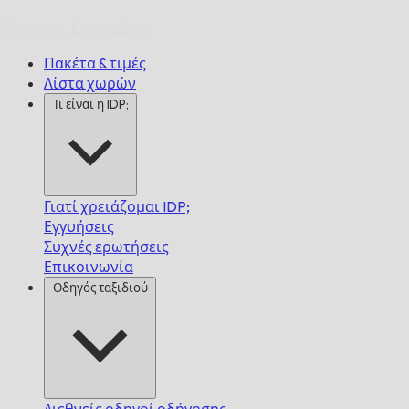
Έγκαιρα,
Εγγυημένα.
Πακέτα & τιμές
Λίστα χωρών
Τι είναι η IDP;
Γιατί χρειάζομαι IDP;
Εγγυήσεις
Συχνές ερωτήσεις
Επικοινωνία
Οδηγός ταξιδιού