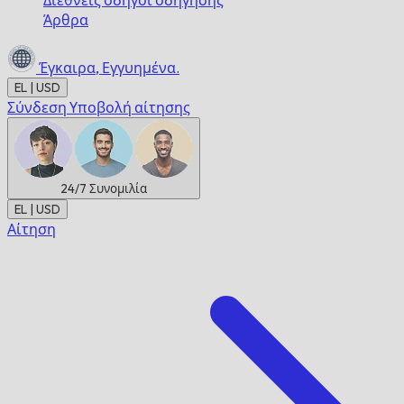
Διεθνείς οδηγοί οδήγησης
Άρθρα
Έγκαιρα,
Εγγυημένα.
EL | USD
Σύνδεση
Υποβολή αίτησης
24/7
Συνομιλία
EL | USD
Αίτηση