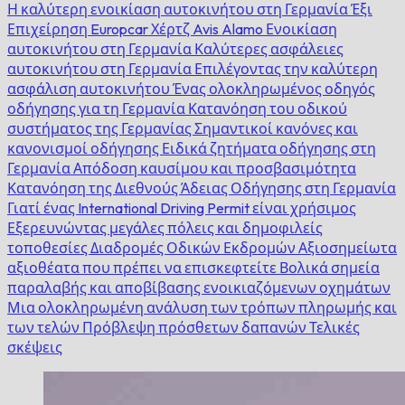
Η καλύτερη ενοικίαση αυτοκινήτου στη Γερμανία
Έξι
Επιχείρηση
Europcar
Χέρτζ
Avis
Alamo
Ενοικίαση
αυτοκινήτου στη Γερμανία
Καλύτερες ασφάλειες
αυτοκινήτου στη Γερμανία
Επιλέγοντας την καλύτερη
ασφάλιση αυτοκινήτου
Ένας ολοκληρωμένος οδηγός
οδήγησης για τη Γερμανία
Κατανόηση του οδικού
συστήματος της Γερμανίας
Σημαντικοί κανόνες και
κανονισμοί οδήγησης
Ειδικά ζητήματα οδήγησης στη
Γερμανία
Απόδοση καυσίμου και προσβασιμότητα
Κατανόηση της Διεθνούς Άδειας Οδήγησης στη Γερμανία
Γιατί ένας International Driving Permit είναι χρήσιμος
Εξερευνώντας μεγάλες πόλεις και δημοφιλείς
τοποθεσίες
Διαδρομές Οδικών Εκδρομών
Αξιοσημείωτα
αξιοθέατα που πρέπει να επισκεφτείτε
Βολικά σημεία
παραλαβής και αποβίβασης ενοικιαζόμενων οχημάτων
Μια ολοκληρωμένη ανάλυση των τρόπων πληρωμής και
των τελών
Πρόβλεψη πρόσθετων δαπανών
Τελικές
σκέψεις