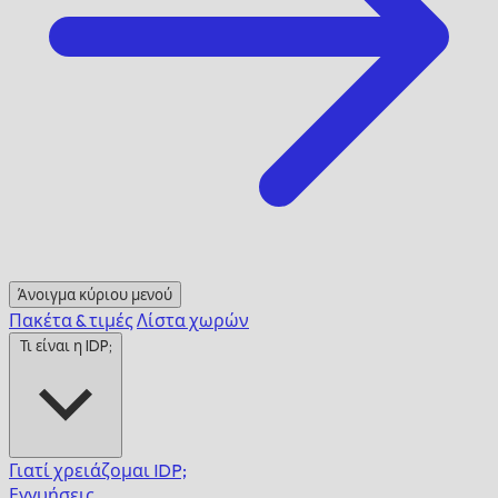
Άνοιγμα κύριου μενού
Πακέτα & τιμές
Λίστα χωρών
Τι είναι η IDP;
Γιατί χρειάζομαι IDP;
Εγγυήσεις