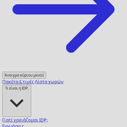
Άνοιγμα κύριου μενού
Πακέτα & τιμές
Λίστα χωρών
Τι είναι η IDP;
Γιατί χρειάζομαι IDP;
Εγγυήσεις