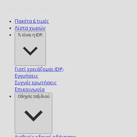
Έγκαιρα,
Εγγυημένα.
Πακέτα & τιμές
Λίστα χωρών
Τι είναι η IDP;
Γιατί χρειάζομαι IDP;
Εγγυήσεις
Συχνές ερωτήσεις
Επικοινωνία
Οδηγός ταξιδιού