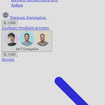
Διεθνείς οδηγοί οδήγησης
Άρθρα
Έγκαιρα,
Εγγυημένα.
EL | USD
Σύνδεση
Υποβολή αίτησης
24/7
Συνομιλία
EL | USD
Αίτηση